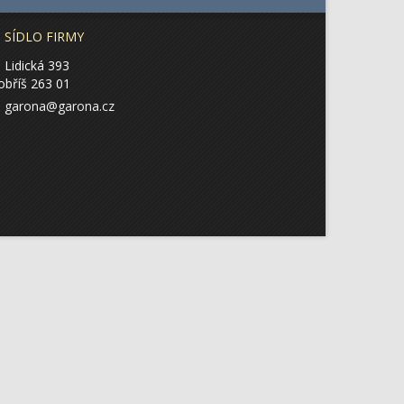
SÍDLO FIRMY
Lidická 393
obříš 263 01
garona@garona.cz