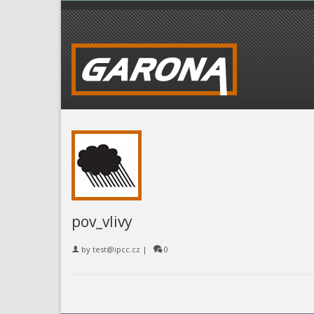
pov_vlivy
by
test@ipcc.cz
|
0