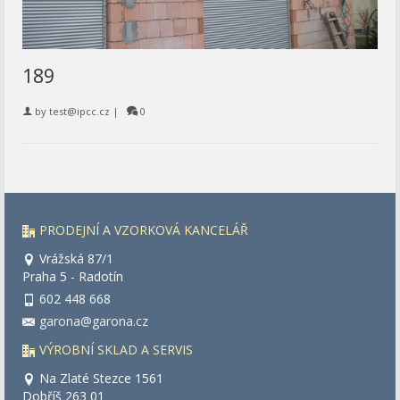
189
by
test@ipcc.cz
|
0
PRODEJNÍ A VZORKOVÁ KANCELÁŘ
Vrážská 87/1
Praha 5 - Radotín
602 448 668
garona@garona.cz
VÝROBNÍ SKLAD A SERVIS
Na Zlaté Stezce 1561
Dobříš 263 01