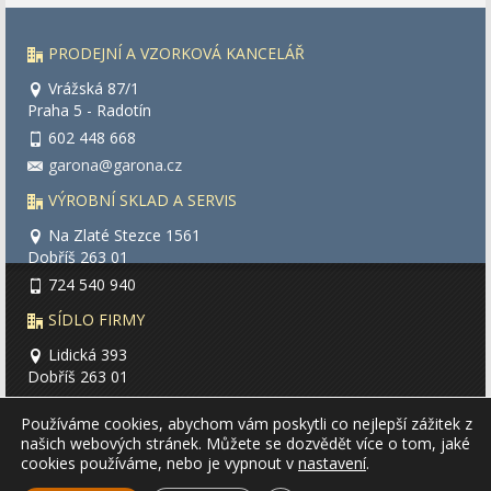
PRODEJNÍ A VZORKOVÁ KANCELÁŘ
Vrážská 87/1
Praha 5 - Radotín
602 448 668
garona@garona.cz
VÝROBNÍ SKLAD A SERVIS
Na Zlaté Stezce 1561
Dobříš 263 01
724 540 940
SÍDLO FIRMY
Lidická 393
Dobříš 263 01
garona@garona.cz
Používáme cookies, abychom vám poskytli co nejlepší zážitek z
našich webových stránek. Můžete se dozvědět více o tom, jaké
cookies používáme, nebo je vypnout v
nastavení
.
Vytvořila
IPC Corporation s.r.o.