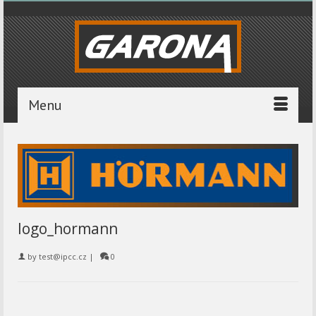
Menu
logo_hormann
by
test@ipcc.cz
|
0